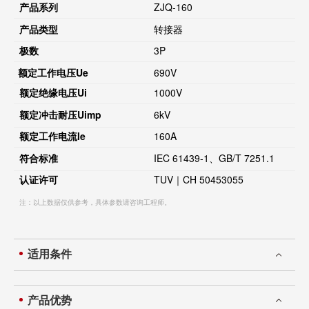
产品系列
ZJQ-160
产品类型
转接器
极数
3P
额定工作电压
Ue
690V
额定绝缘电压
Ui
1000V
额定冲击耐压
Uimp
6kV
额定工作电流
Ie
160A
符合标准
IEC 61439-1、GB/T 7251.1
认证许可
TUV｜CH 50453055
注：以上数据仅供参考，具体参数请咨询工程师。
适用条件
产品优势