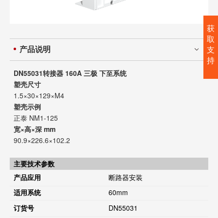
获
取
产品说明
支
持
DN55031转接器 160A 三极 下至系统
塑壳尺寸
1.5×30×129×M4
塑壳示例
正泰 NM1-125
宽×高×深 mm
90.9×226.6×102.2
主要技术参数
产品应用
断路器安装
适用系统
60mm
订货号
DN55031