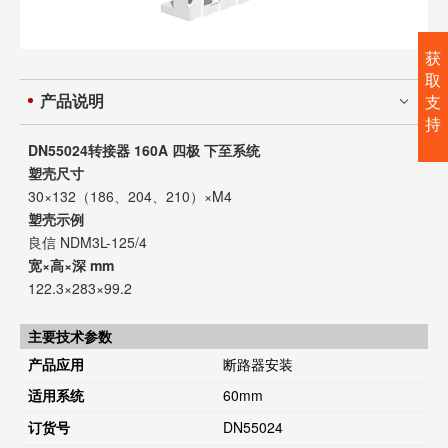
获
取
产品说明
支
持
DN55024转接器 160A 四极 下至系统
塑壳尺寸
30×132（186、204、210）×M4
塑壳示例
良信 NDM3L-125/4
宽×高×深 mm
122.3×283×99.2
主要技术参数
产品应用
断路器安装
适用系统
60mm
订货号
DN55024