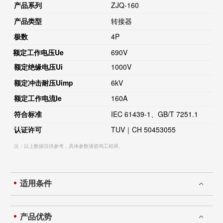
产品系列
ZJQ-160
产品类型
转接器
极数
4P
额定工作电压
Ue
690V
额定绝缘电压
Ui
1000V
额定冲击耐压
Uimp
6kV
额定工作电流
Ie
160A
符合标准
IEC 61439-1、GB/T 7251.1
认证许可
TUV｜CH 50453055
注：以上数据仅供参考，具体参数请咨询工程师。
适用条件
产品优势