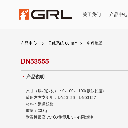
关于我们
产品中心
产品中心
>
母线系统 60 mm
>
空间盖罩
DN53555
产品说明
尺寸（厚×宽×长）：9×109×1100(默认长度)
适用左右支架组：DN53136、DN53137
材料：聚碳酸酯
重量：338g
耐温性最高 75°C,根据UL 94 有阻燃性