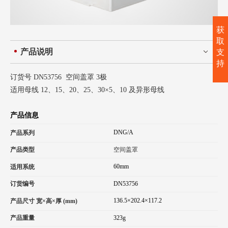
获
取
产品说明
支
持
订货号 DN53756 空间盖罩 3极
适用母线 12、15、20、25、30×5、10 及异形母线
产品信息
DNG/A
产品系列
产品类型
空间盖罩
60mm
适用系统
订货编号
DN53756
136.5×202.4×117.2
产品尺寸 宽×高×厚 (mm)
产品重量
323g