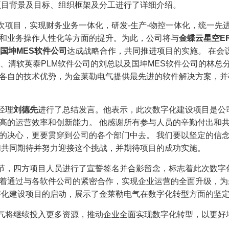
项目背景及目标、组织框架及分工进行了详细介绍。
次项目，实现财务业务一体化，研发-生产-物控一体化，统一先
和业务操作人性化等方面的提升。为此，公司将与
金蝶云星空E
国坤MES软件公司
达成战略合作，共同推进项目的实施。 在会
总、清软英泰PLM软件公司的刘总以及国坤MES软件公司的林总
各自的技术优势，为金莱勒电气提供最先进的软件解决方案，并
经理
刘德先
进行了总结发言。他表示，此次数字化建设项目是公
高的运营效率和创新能力。 他感谢所有参与人员的辛勤付出和
的决心，更要贯穿到公司的各个部门中去。 我们要以坚定的信
们共同期待并努力迎接这个挑战，并期待项目的成功实施。
节，四方项目人员进行了宣誓签名并合影留念，标志着此次数字
着通过与各软件公司的紧密合作，实现企业运营的全面升级，为
字化建设项目的启动，展示了金莱勒电气在数字化转型方面的坚
气将继续投入更多资源，推动企业全面实现数字化转型，以更好